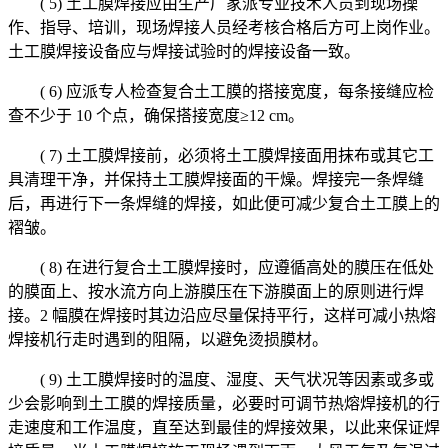
( 5) 土工膜焊接应由生产厂家派专业技术人员到现场操
作、指导、培训，现场焊接人员经考核合格后方可上岗作业。
土工膜焊接设备应与焊接试验时的焊接设备一致。
( 6) 应派专人检查复合土工膜的搭接宽度，每条接缝应检
查不少于 10 个点，确保搭接宽度≥12 cm。
( 7) 土工膜焊接前，必须将土工膜焊接面用抹布或其它工
具清理干净，并保持土工膜焊接面的干燥。焊接完一条焊缝
后，再进行下一条焊缝的焊接，如此便可减少复合土工膜上的
褶皱。
( 8) 在进行复合土工膜焊接时，应遵循高处的膜压在低处
的膜面上、按水流方向上游膜压在下游膜面上的原则进行焊
接。2 幅膜在焊接时其边沿应尽量保持平行，这样可减小热熔
焊接机行走时遇到的阻隔，以避免烫损膜材。
( 9) 土工膜焊接时的温度、湿度、天气状况等因素或多或
少会影响到土工膜的焊接质量，必要时可调节热熔焊接机的行
走速度和工作温度，直至达到最佳的焊接效果，以此来保证焊