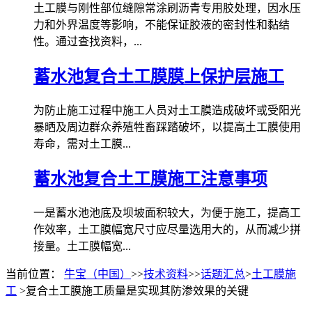
土工膜与刚性部位缝隙常涂刷沥青专用胶处理，因水压
力和外界温度等影响，不能保证胶液的密封性和黏结
性。通过查找资料，...
蓄水池复合土工膜膜上保护层施工
为防止施工过程中施工人员对土工膜造成破坏或受阳光
暴晒及周边群众养殖牲畜踩踏破坏，以提高土工膜使用
寿命，需对土工膜...
蓄水池复合土工膜施工注意事项
一是蓄水池池底及坝坡面积较大，为便于施工，提高工
作效率，土工膜幅宽尺寸应尽量选用大的，从而减少拼
接量。土工膜幅宽...
当前位置：
牛宝（中国）
>>
技术资料
>>
话题汇总
>
土工膜施
工
>复合土工膜施工质量是实现其防渗效果的关键