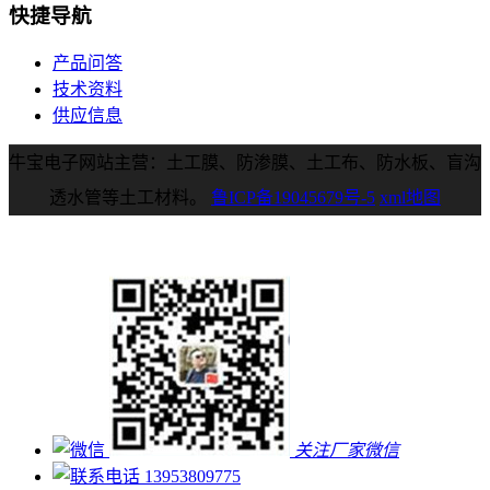
快捷导航
产品问答
技术资料
供应信息
牛宝电子网站主营：土工膜、防渗膜、土工布、防水板、盲沟
透水管等土工材料。
鲁ICP备19045679号-5
xml地图
关注厂家微信
13953809775