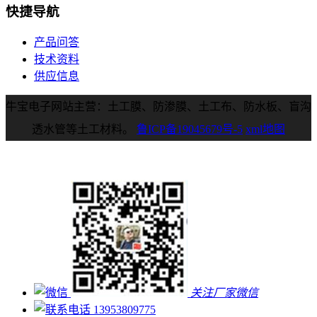
快捷导航
产品问答
技术资料
供应信息
牛宝电子网站主营：土工膜、防渗膜、土工布、防水板、盲沟
透水管等土工材料。
鲁ICP备19045679号-5
xml地图
关注厂家微信
13953809775