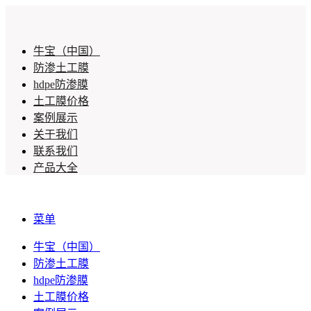
牛宝（中国）
防渗土工膜
hdpe防渗膜
土工膜价格
案例展示
关于我们
联系我们
产品大全
菜单
牛宝（中国）
防渗土工膜
hdpe防渗膜
土工膜价格