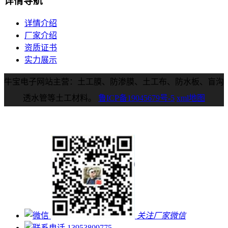
详情导航
详情介绍
厂家介绍
资质证书
实力展示
牛宝电子网站主营：土工膜、防渗膜、土工布、防水板、盲沟
透水管等土工材料。
鲁ICP备19045679号-5
xml地图
关注厂家微信
13953809775